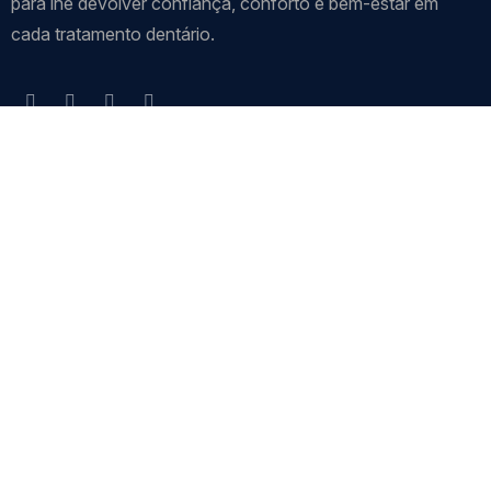
para lhe devolver confiança, conforto e bem-estar em
cada tratamento dentário.
Visite-nos!
Morada
Rua Conselheiro Joaquim
Machado 42-46, Loja D
8600-682 Lagos
Horário
De Segunda a Sexta-feira 09h00 – 19h00 (ininterrupto)
Avisos Legais