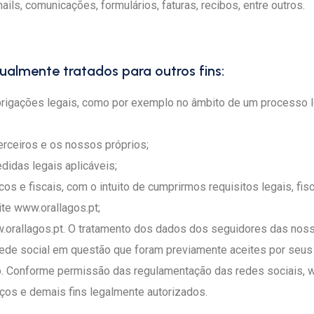
ails, comunicações, formulários, faturas, recibos, entre outros.
ualmente tratados para outros fins:
igações legais, como por exemplo no âmbito de um processo leg
erceiros e os nossos próprios;
didas legais aplicáveis;
cos e fiscais, com o intuito de cumprirmos requisitos legais, fis
te www.orallagos.pt;
orallagos.pt. O tratamento dos dados dos seguidores das nossa
rede social em questão que foram previamente aceites por seus u
do. Conforme permissão das regulamentação das redes sociais, w
viços e demais fins legalmente autorizados.